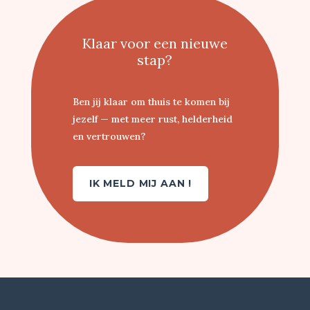
Klaar voor een nieuwe
stap?
Ben jij klaar om thuis te komen bij
jezelf — met meer rust, helderheid
en vertrouwen?
IK MELD MIJ AAN !