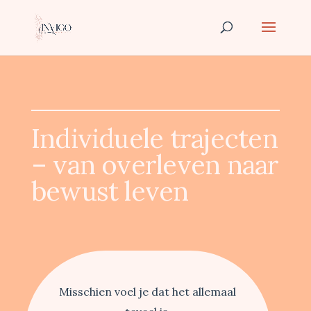
Individuele trajecten
– van overleven naar
bewust leven
Misschien voel je dat het allemaal